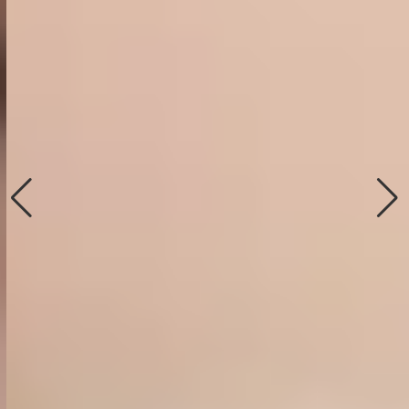
Tratamientos
Faciales
Líneas de expresión, Manchas,
Células muertas,
Rejuvenecimiento, Hidratación,
Piel de porcelana, Acné.
Conocer más