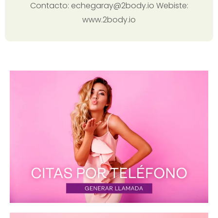
Contacto: echegaray@2body.io Webiste:
www.2body.io