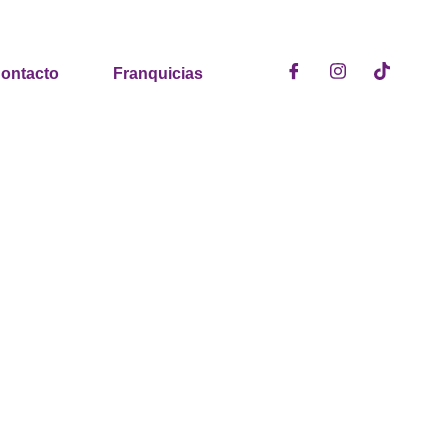
ontacto
Franquicias